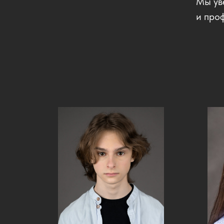
Мы ув
и про