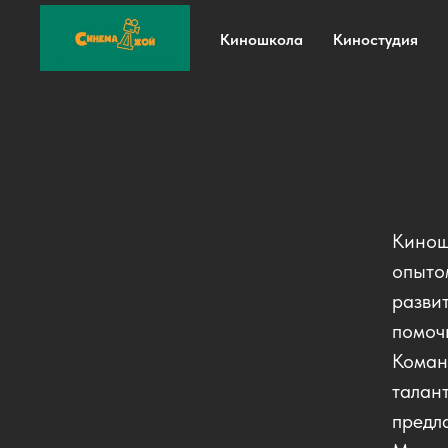
Киношкола
Киностудия
Кинош
опыто
разви
помочь
Коман
талан
предл