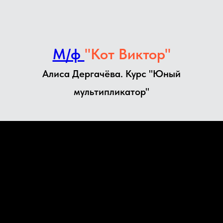
М/ф
"Кот Виктор"
Алиса Дергачёва. Курс "Юный
мультипликатор"